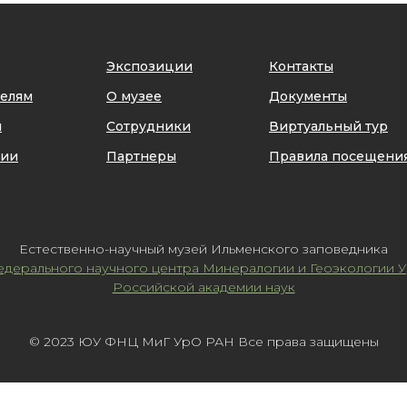
Экспозиции
Контакты
телям
О музее
Документы
и
Сотрудники
Виртуальный тур
сии
Партнеры
Правила посещени
Естественно-научный музей Ильменского заповедника
дерального научного центра Минералогии и Геоэкологии У
Российской академии наук
© 2023 ЮУ ФНЦ МиГ УрО РАН Все права защищены