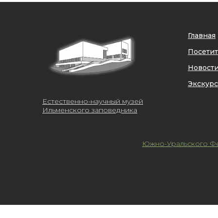
Главная
Посети
Новост
Экскур
Естественно-научный музей
Ильменского заповедника
Южно-Уральского Фе