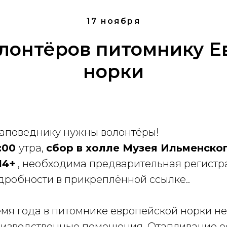
17 ноября
лонтёров питомнику Е
норки
аповеднику нужны волонтёры!
:00
утра,
сбор в холле Музея Ильменско
14+
, необходима предварительная регист
дробности в прикреплённой ссылке..
емя года в питомнике европейской норки н
оизводственные помещения. Отапливание о