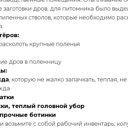
 заготовки дров, для питомника было выде
пиленных стволов, которые необходимо рас
я.
тёров:
 расколоть крупные поленья
ние дров в поленницу
ы:
жда
, которую не жалко запачкать, теплая, 
жда
атки
ки, теплый головной убор
опрочные ботинки
 возьмите с собой рабочий инвентарь: кол