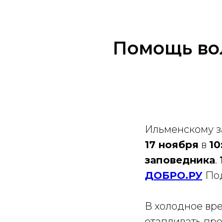
Помощь во
Ильменскому з
17 ноября
в
10
заповедника
.
ДОБРО.РУ
По
В холодное вр
отапливать пр