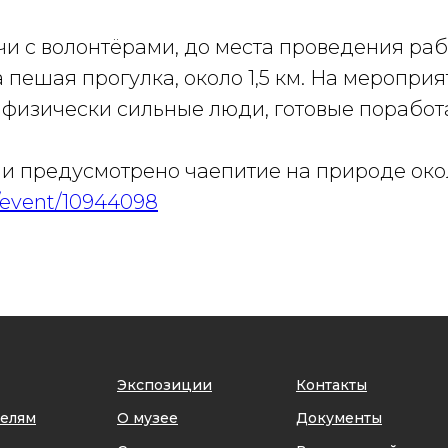
чи с волонтёрами, до места проведения раб
пешая прогулка, около 1,5 км. На меропри
 физически сильные люди, готовые поработа
и предусмотрено чаепитие на природе око
u/event/10944098
Экспозиции
Контакты
телям
О музее
Документы