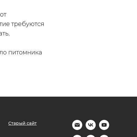
от
ятие требуются
ть.
ло питомника
Старый сайт