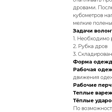
дровами. После
кубометров на
мелкие полень
Задачи волон
1. Необходимо
2. Рубка дров
3. Складирова
Форма одежд
Рабочая оде
движения оде
Рабочие перч
Теплые вареж
Тёплые удар
По возможности