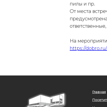
пилы и пр.
От места встре
предусмотрена 
ответственные,
На мероприяти
https://dobro.r
Главная
Посети