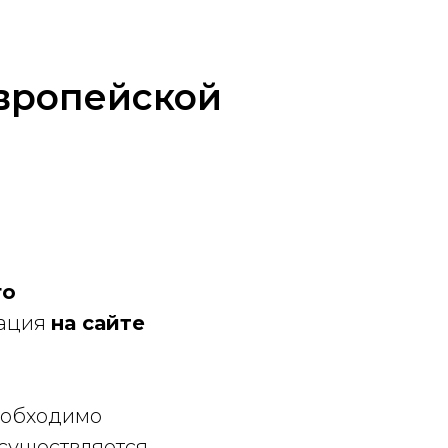
вропейской
го
рация
на сайте
еобходимо
существляется