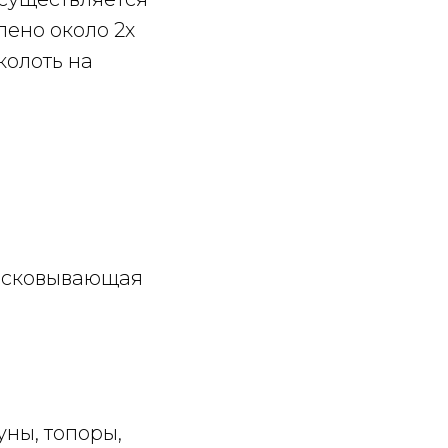
лено около 2х
колоть на
не сковывающая
уны, топоры,