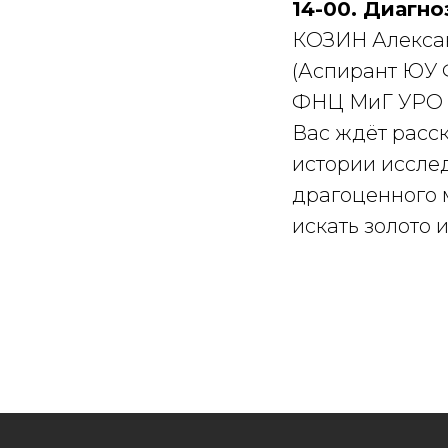
14-00. Диагно
КОЗИН Алекса
(Аспирант ЮУ
ФНЦ МиГ УРО 
Вас ждёт расск
истории иссле
драгоценного м
искать золото 