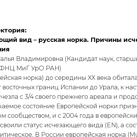
ктория:
ающий вид – русская норка. Причины исч
ния
лья Владимировна (Кандидат наук, старш
 ФНЦ МиГ УрО РАН)
ейская норка) до середины XX века обитал
т восточных границ Испании до Урала, к на
чезла с 3/4 своего прежнего ареала и про
ожаемое состояние Европейской норки приз
 сообществом, и с 2004 года в европейски
своили статус исчезающего вида (EN), а со
итическое. В России европейская норка (Mus