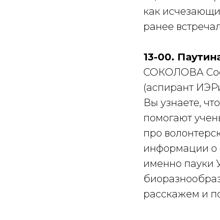
как исчезающий
ранее встречал
13-00. Паутин
СОКОЛОВА Соф
(аспирант ИЭ
Вы узнаете, чт
помогают учен
про волонтерс
информации о п
именно пауки 
биоразнообраз
расскажем и п