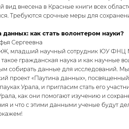
 вид внесена в Красные книги всех областе
ся. Требуются срочные меры для сохранени
а данных: как стать волонтером науки?
ья Сергеевна
РиЖ, младший научный сотрудник ЮУ ФНЦ 
о такое гражданская наука и как научные в
ым собирать данные для исследований. М
кий проект «Паутина данных», посвященны
ауках Урала, и пригласим стать его участ
Урала, как они помогают изучению и сохра
ия и что с этими данными ученые будут де
окажем!