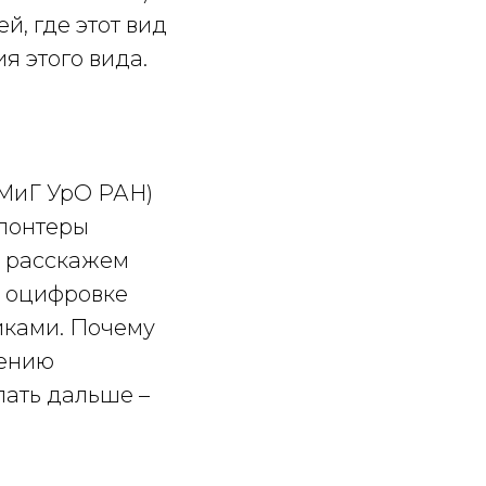
й, где этот вид
я этого вида.
МиГ УрО РАН)
олонтеры
ы расскажем
й оцифровке
никами. Почему
нению
лать дальше –