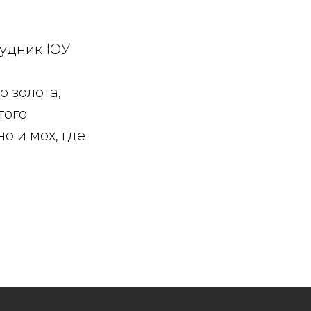
рудник ЮУ
о золота,
того
о и мох, где