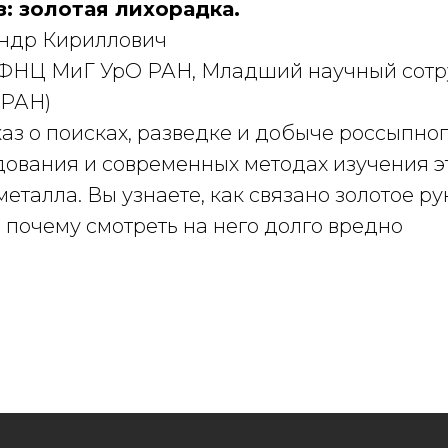
з: золотая лихорадка.
ндр Кириллович
 ФНЦ МиГ УрО РАН, Младший научный сот
РАН)
аз о поисках, разведке и добыче россыпног
дования и современных методах изучения э
еталла. Вы узнаете, как связано золотое рун
и почему смотреть на него долго вредно