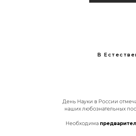
В Естестве
День Науки в России отмеч
наших любознательных пос
Необходима
предваритель