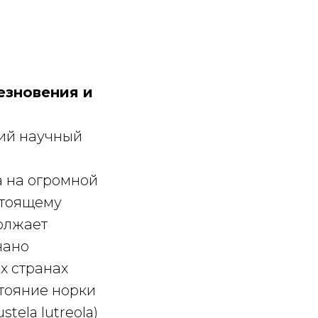
езновения и
ий научный
а на огромной
стоящему
должает
нано
х странах
стояние норки
tela lutreola)