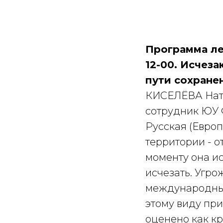
Программа ле
12-00. Исчез
пути сохране
КИСЕЛЁВА Ната
сотрудник ЮУ
Русская (Европ
территории - о
моменту она ис
исчезать. Угр
международным
этому виду при
оценено как кр